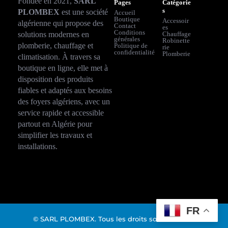
Fondée en 2021,
SARL
Pages
Catégorie
s
PLOMBEX
est une société
Accueil
Boutique
Accessoir
algérienne qui propose des
Contact
es
Conditions
solutions modernes en
Chauffage
générales
Robinette
plomberie, chauffage et
Politique de
rie
confidentialité
Plomberie
climatisation. À travers sa
boutique en ligne, elle met à
disposition des produits
fiables et adaptés aux besoins
des foyers algériens, avec un
service rapide et accessible
partout en Algérie pour
simplifier les travaux et
installations.
FR
© SARL PLOMBEX. Tous les droits sont réservés.