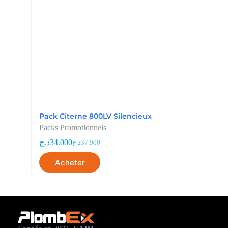
Pack Citerne 800LV Silencieux
Packs Promotionnels
د.ج
34.000
د.ج
37.900
Acheter