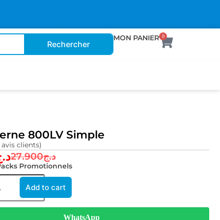
MON PANIER
0
Rechercher
terne 800LV Simple
 avis clients)
د.
27.900
د.ج
Packs Promotionnels
Add to cart
WhatsApp