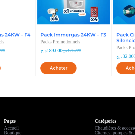
s 24KW – F4
Pack Immergas 24KW – F3
Pack C
Silenci
els
Packs Promotionnels
Packs Pr
د.ج
189.000
000
د.ج
191.000
د.ج
32.00
Acheter
Ach
Pages
Catégories
Accueil
Chaudières & access
Boutique
Citernes, pompes & a