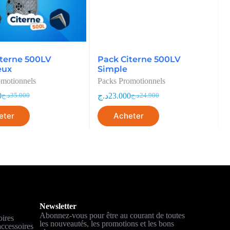
iterne 500LV
Pack Citerne 500LV
eux
Simple
omotionnels
Packs Promotionnels
0
د.ج
23.000
د.ج
35.000
د.ج
24.900
eter
Acheter
Newsletter
Abonnez-vous pour être au courant de toutes
oires
les nouveautés, les promotions et les bons
ccessoires