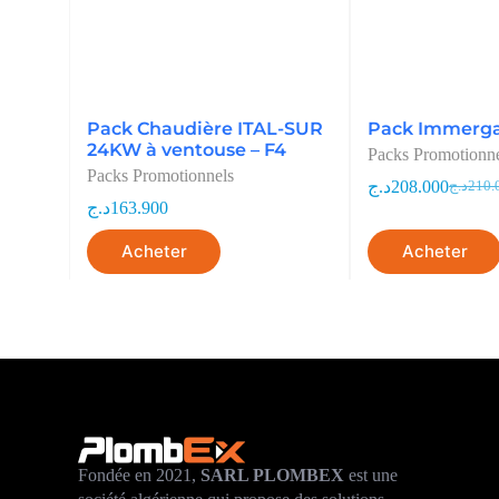
Pack Chaudière ITAL-SUR
Pack Immerga
24KW à ventouse – F4
Packs Promotionn
Packs Promotionnels
د.ج
208.000
د.ج
210.
د.ج
163.900
Acheter
Acheter
Fondée en 2021,
SARL PLOMBEX
est une