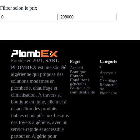
Filtrer selon le prix
Fondée en 2021,
SARL
Pages
Catégorie
s
PLOMBEX
est une société
Accueil
Boutique
Accessoir
algérienne qui propose des
Contact
es
Conditions
solutions modernes en
Chauffage
générales
Robinette
plomberie, chauffage et
Politique de
rie
confidentialité
Plomberie
climatisation. À travers sa
boutique en ligne, elle met à
disposition des produits
fiables et adaptés aux besoins
des foyers algériens, avec un
service rapide et accessible
partout en Algérie pour