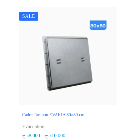
SALE
Cadre Tampon EVAKIA 80×80 cm
Evacuation
د.ج
8.000
–
د.ج
10.000