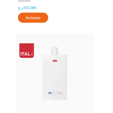
Murales
د.ج
165.000
Acheter