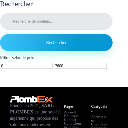
Rechercher
Rechercher
Filtrer selon le prix
Fondée en 2021,
SARL
Pages
Catégorie
s
PLOMBEX
est une société
Accueil
Boutique
Accessoir
algérienne qui propose des
Contact
es
Conditions
solutions modernes en
Chauffage
générales
Robinette