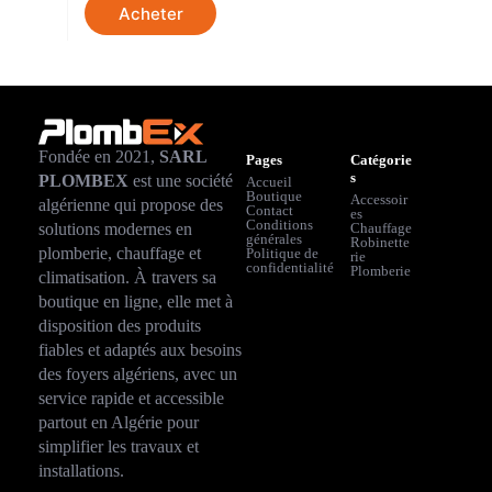
Acheter
Fondée en 2021,
SARL
Pages
Catégorie
s
PLOMBEX
est une société
Accueil
Boutique
Accessoir
algérienne qui propose des
Contact
es
Conditions
solutions modernes en
Chauffage
générales
Robinette
plomberie, chauffage et
Politique de
rie
confidentialité
Plomberie
climatisation. À travers sa
boutique en ligne, elle met à
disposition des produits
fiables et adaptés aux besoins
des foyers algériens, avec un
service rapide et accessible
partout en Algérie pour
simplifier les travaux et
installations.