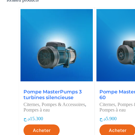
Pompe MasterPumps 3
Pompe Maste
turbines silencieuse
60
Citernes, Pompes & Accessoires
,
Citernes, Pompes 
Pompes à eau
Pompes à eau
د.ج
15.300
د.ج
5.900
Acheter
Acheter