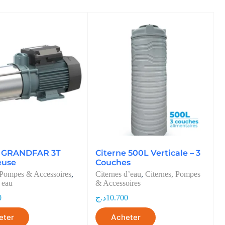
 GRANDFAR 3T
Citerne 500L Verticale – 3
euse
Couches
 Pompes & Accessoires
,
Citernes d’eau
,
Citernes, Pompes
 eau
& Accessoires
0
د.ج
10.700
eter
Acheter