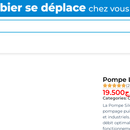
Pompe L
(2
19.500
ج
Categories:
C
La Pompe Sil
pompage puiss
et industriels
débit optimal
fonctionnemen