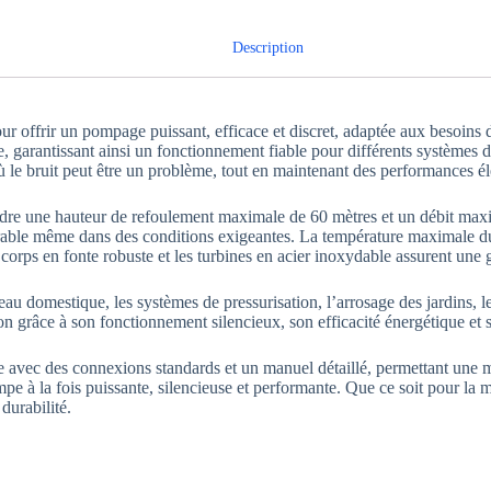
Description
rir un pompage puissant, efficace et discret, adaptée aux besoins dome
, garantissant ainsi un fonctionnement fiable pour différents systèmes d’
ù le bruit peut être un problème, tout en maintenant des performances él
re une hauteur de refoulement maximale de 60 mètres et un débit maxi
 durable même dans des conditions exigeantes. La température maximale du
corps en fonte robuste et les turbines en acier inoxydable assurent une g
u domestique, les systèmes de pressurisation, l’arrosage des jardins, les
ion grâce à son fonctionnement silencieux, son efficacité énergétique et 
avec des connexions standards et un manuel détaillé, permettant une mi
e à la fois puissante, silencieuse et performante. Que ce soit pour la mai
durabilité.