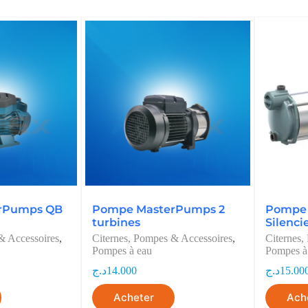
rPumps QB
Pompe MasterPumps 2
Pompe
turbines
Silenci
& Accessoires
,
Citernes, Pompes & Accessoires
,
Citernes,
Pompes à eau
Pompes à
د.ج
14.000
د.ج
15.00
Acheter
Ach