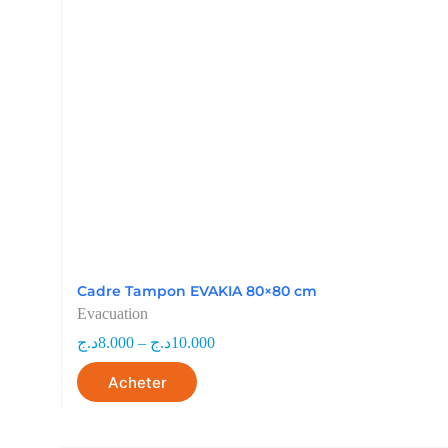
Cadre Tampon EVAKIA 80×80 cm
Evacuation
د.ج
8.000
–
د.ج
10.000
Acheter